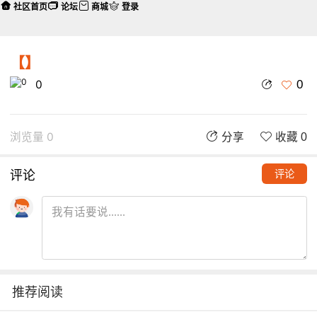
社区首页
论坛
商城
登录
【】
0
0
浏览量 0
分享
收藏 0
评论
评论
推荐阅读