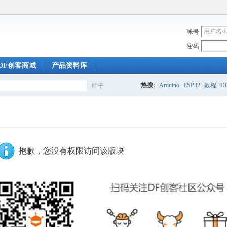
帐号
密码
DF创客商城
产品资料库
热搜:
Arduino
ESP32
教程
DF
帖子
搜
索
抱歉，您没有权限访问该版块