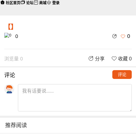
社区首页
论坛
商城
登录
【】
0
0
浏览量 0
分享
收藏 0
评论
评论
推荐阅读