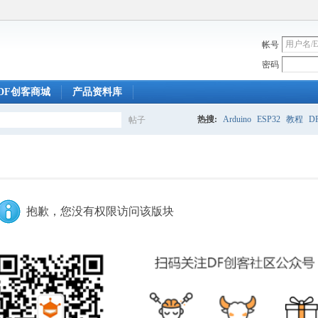
帐号
密码
DF创客商城
产品资料库
热搜:
Arduino
ESP32
教程
DF
帖子
搜
索
抱歉，您没有权限访问该版块