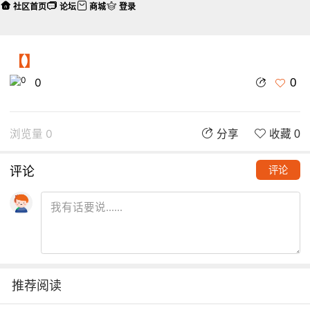
社区首页
论坛
商城
登录
【】
0
0
浏览量 0
分享
收藏 0
评论
评论
推荐阅读