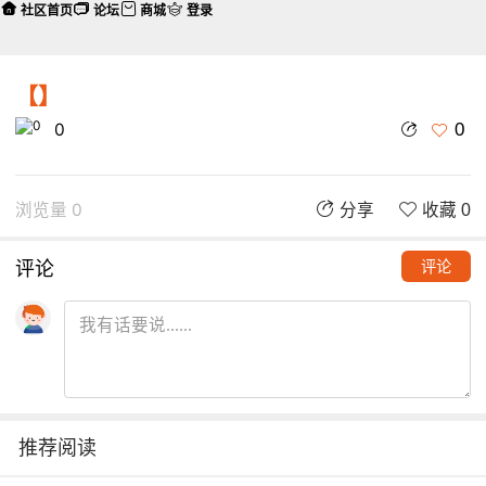
社区首页
论坛
商城
登录
【】
0
0
浏览量 0
分享
收藏 0
评论
评论
推荐阅读