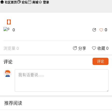
社区首页
论坛
商城
登录
【】
0
0
浏览量 0
分享
收藏 0
评论
评论
推荐阅读