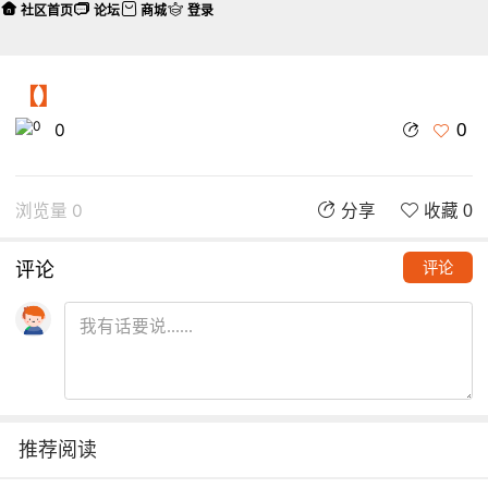
社区首页
论坛
商城
登录
【】
0
0
浏览量 0
分享
收藏 0
评论
评论
推荐阅读