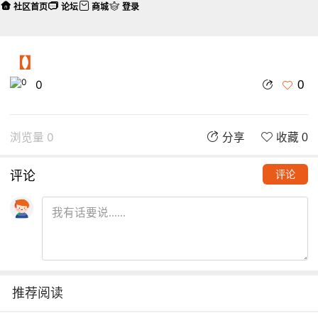
社区首页
论坛
商城
登录
【】
0
0
浏览量 0
分享
收藏 0
评论
评论
推荐阅读