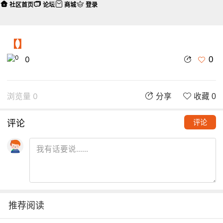
社区首页
论坛
商城
登录
【】
0
0
浏览量 0
分享
收藏 0
评论
评论
推荐阅读