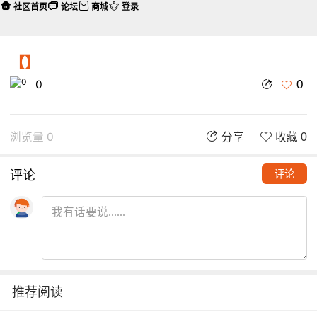
社区首页
论坛
商城
登录
【】
0
0
浏览量 0
分享
收藏 0
评论
评论
推荐阅读