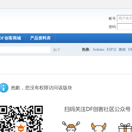
帐号
密码
DF创客商城
产品资料库
热搜:
Arduino
ESP32
教程
DF
帖子
搜
索
抱歉，您没有权限访问该版块