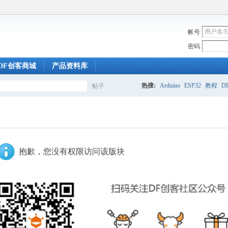
帐号
密码
DF创客商城
产品资料库
热搜:
Arduino
ESP32
教程
DF
帖子
搜
索
抱歉，您没有权限访问该版块