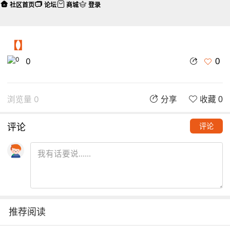
社区首页
论坛
商城
登录
【】
0
0
浏览量 0
分享
收藏 0
评论
评论
推荐阅读