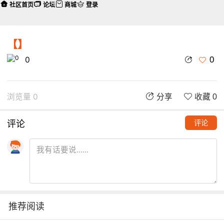
社区首页
论坛
商城
登录
【】
0
0
浏览量 0
分享
收藏 0
评论
评论
推荐阅读