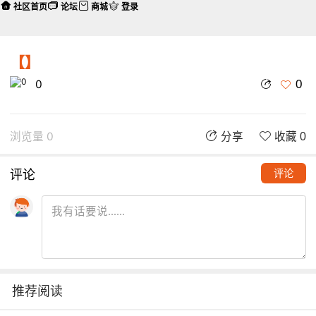
社区首页
论坛
商城
登录
【】
0
0
浏览量 0
分享
收藏 0
评论
评论
推荐阅读