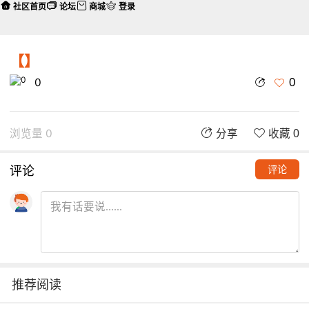
社区首页
论坛
商城
登录
【】
0
0
浏览量 0
分享
收藏 0
评论
评论
推荐阅读