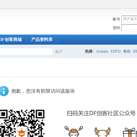
帐号
密码
DF创客商城
产品资料库
热搜:
Arduino
ESP32
教程
DF
帖子
搜
索
抱歉，您没有权限访问该版块