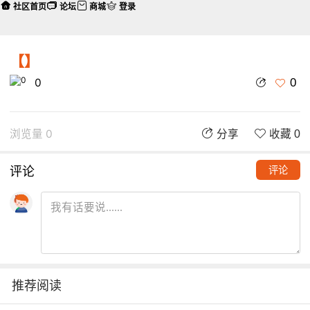
社区首页
论坛
商城
登录
【】
0
0
浏览量 0
分享
收藏 0
评论
评论
推荐阅读