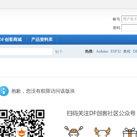
帐号
密码
DF创客商城
产品资料库
热搜:
Arduino
ESP32
教程
DF
帖子
搜
索
抱歉，您没有权限访问该版块