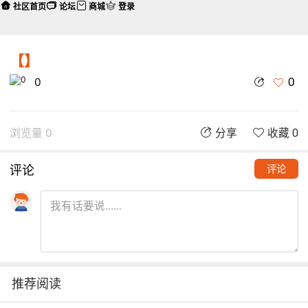
社区首页
论坛
商城
登录
【】
0
0
浏览量 0
分享
收藏 0
评论
评论
推荐阅读