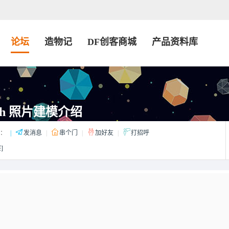
论坛
造物记
DF创客商城
产品资料库
Catch 照片建模介绍
：
|
发消息
|
串个门
|
加好友
|
打招呼
]