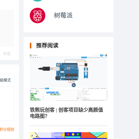
树莓派
推荐阅读
举报
级模式
铁熊玩创客 | 创客项目缺少高颜值
电路图？
积分规则