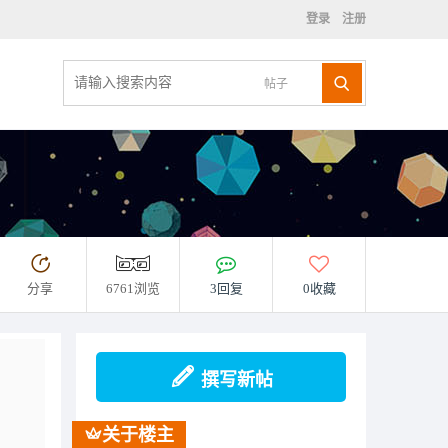
登录
注册
帖子
分享
6761浏览
3回复
0收藏
撰写新帖
关于楼主