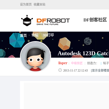
设为首页
收藏本站
DF创客社区
论坛
3D打印
首页
>
>
Autodesk 123D 
lisper
|
中级技匠
|
创造力：
|
帖子
2013-11-17 22:12:43
[显示全部楼层