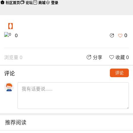
社区首页
论坛
商城
登录
【】
0
0
浏览量 0
分享
收藏 0
评论
评论
推荐阅读