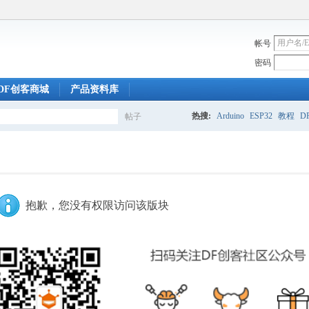
帐号
密码
DF创客商城
产品资料库
热搜:
Arduino
ESP32
教程
DF
帖子
搜
索
抱歉，您没有权限访问该版块