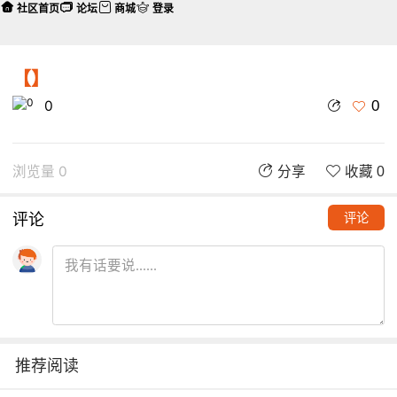
社区首页
论坛
商城
登录
【】
0
0
浏览量 0
分享
收藏 0
评论
评论
推荐阅读