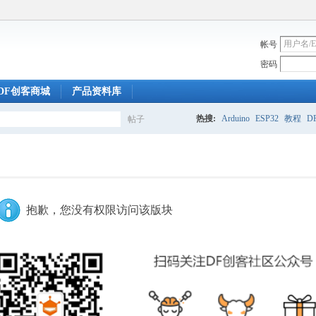
帐号
密码
DF创客商城
产品资料库
热搜:
Arduino
ESP32
教程
DF
帖子
搜
索
抱歉，您没有权限访问该版块