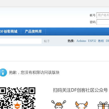
帐号
密码
DF创客商城
产品资料库
热搜:
Arduino
ESP32
教程
DF
帖子
搜
索
抱歉，您没有权限访问该版块