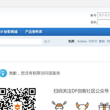
帐号
密码
DF创客商城
产品资料库
热搜:
Arduino
ESP32
教程
DF
帖子
搜
索
抱歉，您没有权限访问该版块