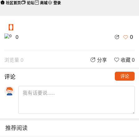
社区首页
论坛
商城
登录
【】
0
0
浏览量 0
分享
收藏 0
评论
评论
推荐阅读