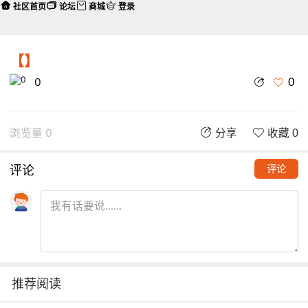
社区首页
论坛
商城
登录
【】
0
0
浏览量 0
分享
收藏 0
评论
评论
推荐阅读