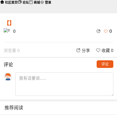
社区首页
论坛
商城
登录
【】
0
0
浏览量 0
分享
收藏 0
评论
评论
推荐阅读