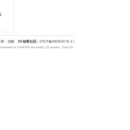
微博
|
优酷
|
DF创客社区
(
沪ICP备09038501号-4
)
Processed in 0.044704 second(s), 12 queries , Gzip On.