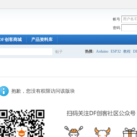
帐号
密码
DF创客商城
产品资料库
热搜:
Arduino
ESP32
教程
DF
帖子
搜
索
抱歉，您没有权限访问该版块