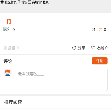
社区首页
论坛
商城
登录
【】
0
0
浏览量 0
分享
收藏 0
评论
评论
推荐阅读