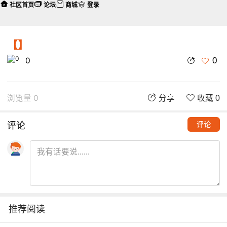
社区首页
论坛
商城
登录
【】
0
0
浏览量 0
分享
收藏 0
评论
评论
推荐阅读