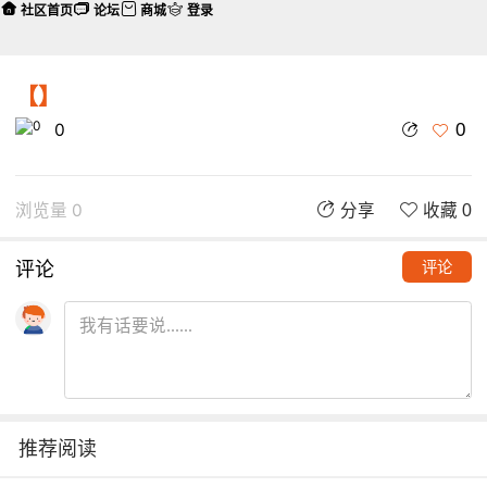
社区首页
论坛
商城
登录
【】
0
0
浏览量 0
分享
收藏 0
评论
评论
推荐阅读