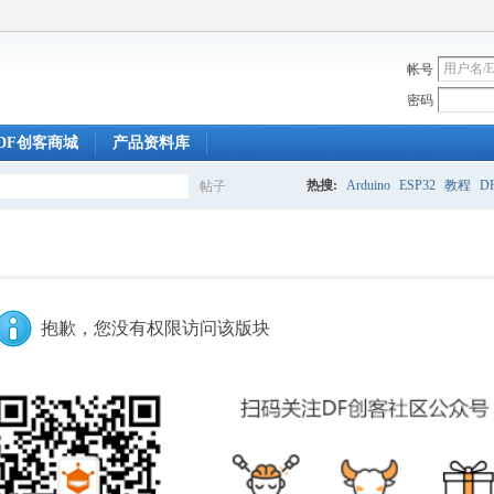
帐号
密码
DF创客商城
产品资料库
热搜:
Arduino
ESP32
教程
DF
帖子
搜
索
抱歉，您没有权限访问该版块