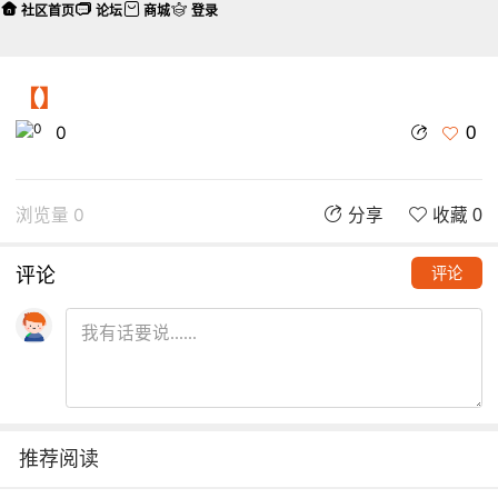
社区首页
论坛
商城
登录
【】
0
0
浏览量 0
分享
收藏 0
评论
评论
推荐阅读