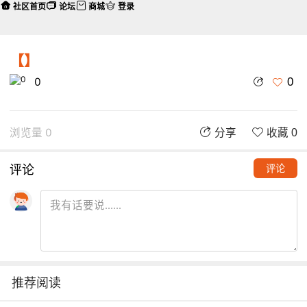
社区首页
论坛
商城
登录
【】
0
0
浏览量 0
分享
收藏 0
评论
评论
推荐阅读