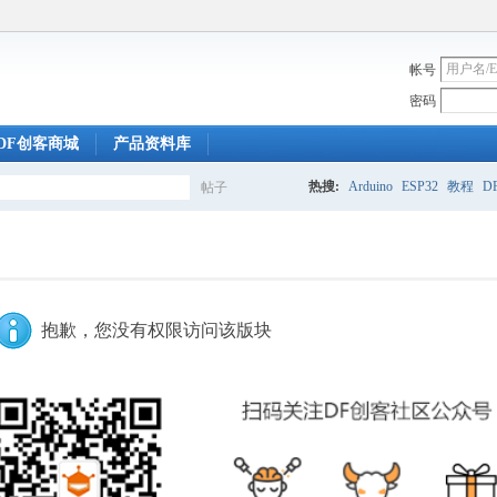
帐号
密码
DF创客商城
产品资料库
热搜:
Arduino
ESP32
教程
DF
帖子
搜
索
抱歉，您没有权限访问该版块