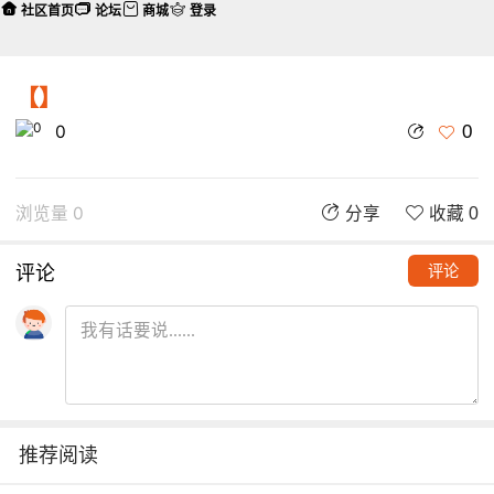
社区首页
论坛
商城
登录
【】
0
0
浏览量 0
分享
收藏 0
评论
评论
推荐阅读