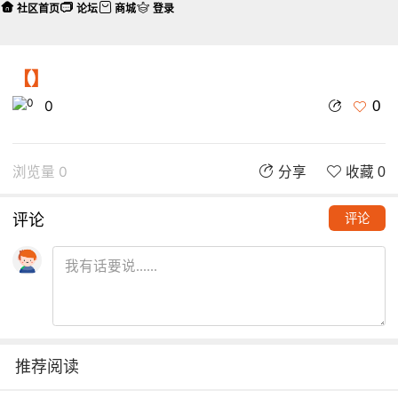
社区首页
论坛
商城
登录
【】
0
0
浏览量 0
分享
收藏 0
评论
评论
推荐阅读