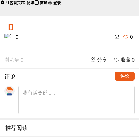
社区首页
论坛
商城
登录
【】
0
0
浏览量 0
分享
收藏 0
评论
评论
推荐阅读