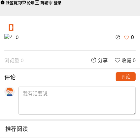
社区首页
论坛
商城
登录
【】
0
0
浏览量 0
分享
收藏 0
评论
评论
推荐阅读