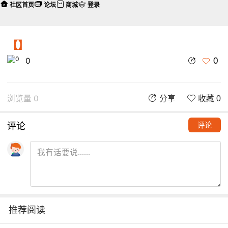
社区首页
论坛
商城
登录
【】
0
0
浏览量 0
分享
收藏 0
评论
评论
推荐阅读