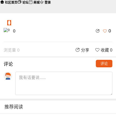
社区首页
论坛
商城
登录
【】
0
0
浏览量 0
分享
收藏 0
评论
评论
推荐阅读