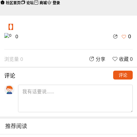
社区首页
论坛
商城
登录
【】
0
0
浏览量 0
分享
收藏 0
评论
评论
推荐阅读