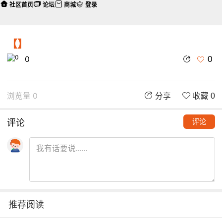
社区首页
论坛
商城
登录
【】
0
0
浏览量 0
分享
收藏 0
评论
评论
推荐阅读