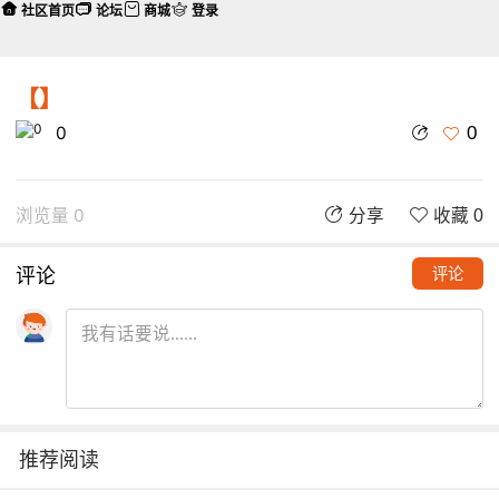
社区首页
论坛
商城
登录
【】
0
0
浏览量 0
分享
收藏 0
评论
评论
推荐阅读