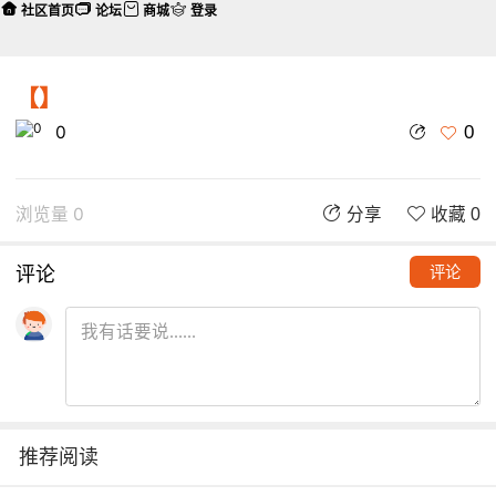
社区首页
论坛
商城
登录
【】
0
0
浏览量 0
分享
收藏 0
评论
评论
推荐阅读