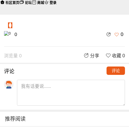
社区首页
论坛
商城
登录
【】
0
0
浏览量 0
分享
收藏 0
评论
评论
推荐阅读